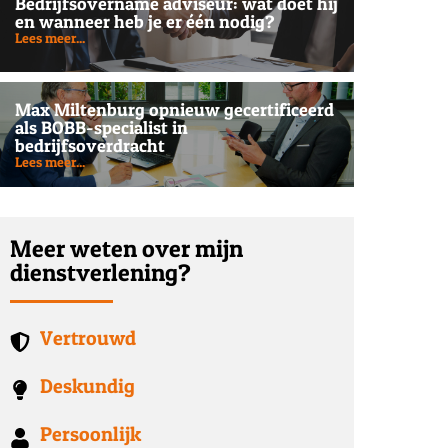
Bedrijfsovername adviseur: wat doet hij
en wanneer heb je er één nodig?
Lees meer...
Max Miltenburg opnieuw gecertificeerd
als BOBB-specialist in
bedrijfsoverdracht
Lees meer...
Meer weten over mijn
dienstverlening?
Vertrouwd
Deskundig
Persoonlijk