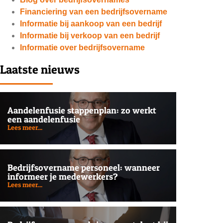
Financiering van een bedrijfsovername
Informatie bij aankoop van een bedrijf
Informatie bij verkoop van een bedrijf
Informatie over bedrijfsovername
Laatste nieuws
Aandelenfusie stappenplan: zo werkt
een aandelenfusie
Lees meer...
Bedrijfsovername personeel: wanneer
informeer je medewerkers?
Lees meer...