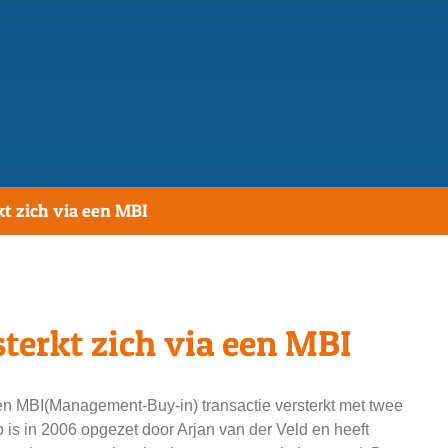
t zich via een MBI
terkt zich via een MBI
een MBI(Management-Buy-in) transactie versterkt met twee
is in 2006 opgezet door Arjan van der Veld en heeft