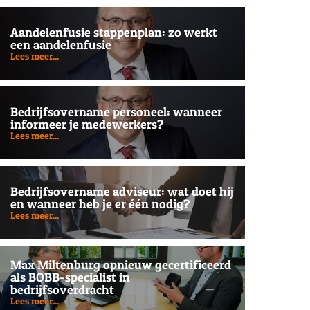
Aandelenfusie stappenplan: zo werkt
een aandelenfusie
Lees meer...
Bedrijfsovername personeel: wanneer
informeer je medewerkers?
Lees meer...
Bedrijfsovername adviseur: wat doet hij
en wanneer heb je er één nodig?
Lees meer...
Max Miltenburg opnieuw gecertificeerd
als BOBB-specialist in
bedrijfsoverdracht
Lees meer...