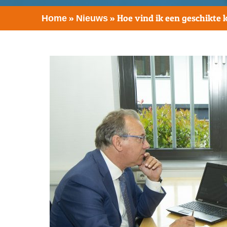
»
»
Hoe vind ik een geschikte 
Home
Nieuws